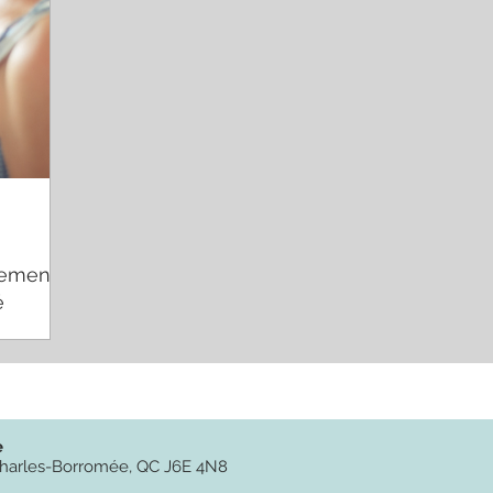
itement
é
e
t-Charles-Borromée, QC J6E 4N8