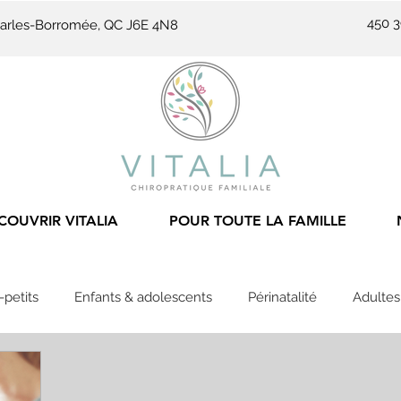
450 
-Charles-Borromée, QC J6E 4N8
COUVRIR VITALIA
POUR TOUTE LA FAMILLE
-petits
Enfants & adolescents
Périnatalité
Adultes
ique
Vivre en famille