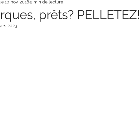
ue
10 nov. 2018
2 min de lecture
ue
Chiropratique
Vivre en famille
rques, prêts? PELLETEZ!
ars 2023