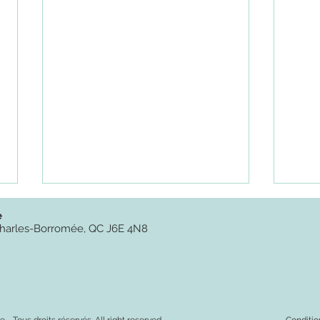
e
t-Charles-Borromée, QC J6E 4N8
 - Tous droits réservés. All right reserved.
Condition