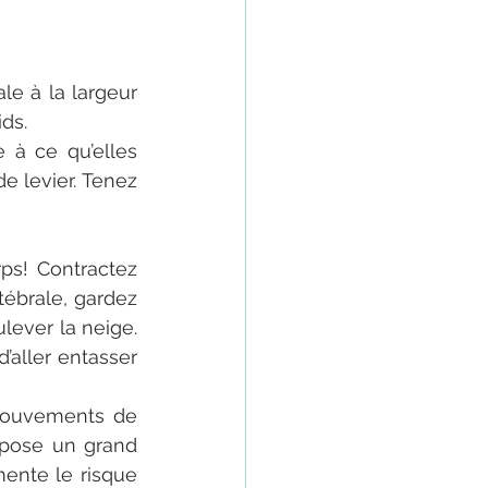
le à la largeur 
ds. 
à ce qu’elles 
e levier. Tenez 
ps! Contractez 
ébrale, gardez 
lever la neige. 
aller entasser 
mouvements de 
mpose un grand 
ente le risque 