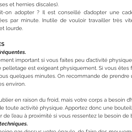
es et hernies discales). 
t-on adopter ? Il est conseillé d’adopter une cade
es par minute. Inutile de vouloir travailler très vite
et lourde.
ES
fréquentes.
ement important si vous faites peu d’activité physique
Le pelletage est exigeant physiquement. Si vous êtes 
-vous quelques minutes. On recommande de prendre 
es environ. 
blier en raison du froid, mais votre corps a besoin d’
 de toute activité physique. Apportez donc une bouteil
ir de l’eau à proximité si vous ressentez le besoin de b
techniques.
 neige par-dessus votre épaule, de faire des mouvem