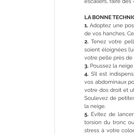
escaliers, faire des 
LA BONNE TECHNI
1. 
Adoptez une posit
de vos hanches. Cel
2. 
Tenez votre pel
soient éloignées l’u
votre pelle près de 
3.
 Poussez la neige 
4.
 S’il est indispen
vos abdominaux pour
votre dos droit et 
Soulevez de petites
la neige.
5.
 Évitez de lance
torsion du tronc ou
stress à votre colo