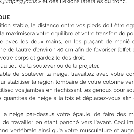
« 
jumping jacks 
» et des flexions latérales du tronc.
QUE
ion stable, la distance entre vos pieds doit être éga
a maximisera votre équilibre et votre transfert de poi
le avec les deux mains, en les plaçant de manière 
ne de l’autre d’environ 40 cm afin de favoriser l’effet d
votre corps et gardez le dos droit. 
au lieu de la soulever ou de la projeter. 
sable de soulever la neige, travaillez avec votre cor
 stabiliser la région lombaire de votre colonne vert
utilisez vos jambes en fléchissant les genoux pour sou
 quantités de neige à la fois et déplacez-vous afin d’
r la neige par-dessus votre épaule, de faire des 
 de travailler en étant penché vers l'avant. Ceci i
nne vertébrale ainsi qu'à votre musculature et augm