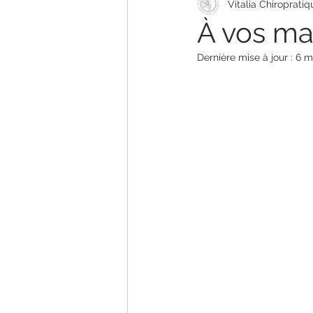
Vitalia Chiropratiq
Ergonomie
Activité physiq
À vos ma
Dernière mise à jour :
6 m