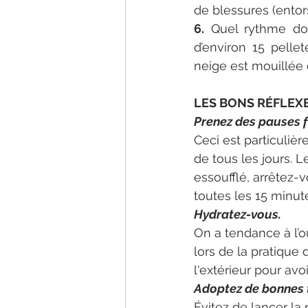
de blessures (entors
6.
 Quel rythme doi
d’environ 15 pelleté
neige est mouillée 
LES BONS RÉFLEX
Prenez des pauses 
Ceci est particulièr
de tous les jours. 
essoufflé, arrêtez
toutes les 15 minut
Hydratez-vous. 
On a tendance à l’ou
lors de la pratique
l'extérieur pour avo
Adoptez de bonnes 
Évitez de lancer la