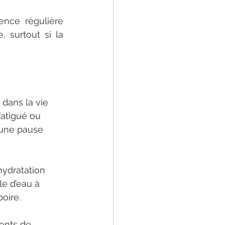
nce régulière 
, surtout si la 
 dans la vie 
fatigué ou 
une pause 
hydratation 
le d’eau à 
oire. 
ents de 