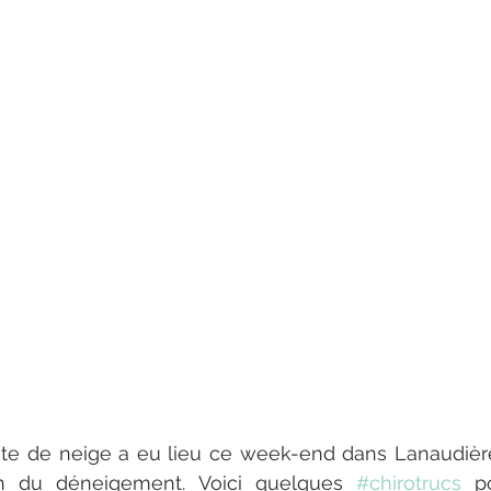
e de neige a eu lieu ce week-end dans Lanaudière e
on du déneigement. Voici quelques 
#chirotrucs
 po