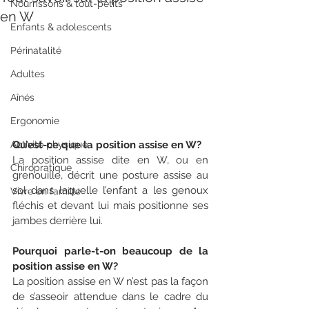
Nourrissons & tout-petits
en W
Enfants & adolescents
Périnatalité
Adultes
Aînés
Ergonomie
Activité physique
Qu’est-ce que la position assise en W?
La position assise dite en W, ou en 
Chiropratique
grenouille, décrit une posture assise au 
sol dans laquelle l’enfant a les genoux 
Vivre en famille
fléchis et devant lui mais positionne ses 
jambes derrière lui. 
Pourquoi parle-t-on beaucoup de la 
position assise en W?
La position assise en W n’est pas la façon 
de s’asseoir attendue dans le cadre du 