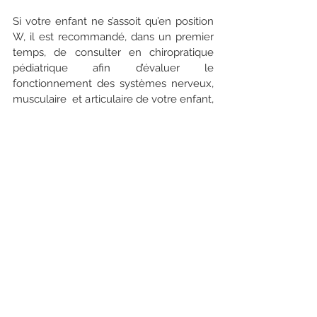
Si votre enfant ne s’assoit qu’en position 
W, il est recommandé, dans un premier 
temps, de consulter en chiropratique 
pédiatrique afin d’évaluer le 
fonctionnement des systèmes nerveux, 
musculaire  et articulaire de votre enfant, 
ses patrons de mouvement et son 
développement moteur.
À la suite de son évaluation, votre 
chiropraticienne pourra travailler au 
niveau du système nerveux, des 
muscles et des articulations de votre 
enfant. Elle pourra également vous 
proposer des exercices. De plus, si la 
condition de votre enfant le requiert, 
votre chiropraticienne pourra vous 
référer vers un ou plusieurs autres 
professionnels de la santé afin 