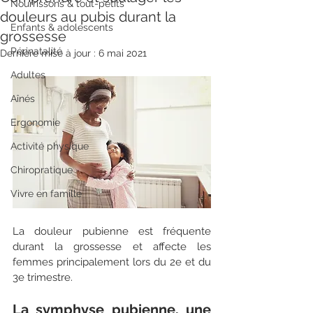
Nourrissons & tout-petits
douleurs au pubis durant la
Enfants & adolescents
grossesse
Périnatalité
Dernière mise à jour :
6 mai 2021
Adultes
Aînés
Ergonomie
Activité physique
Chiropratique
Vivre en famille
La douleur pubienne est fréquente 
durant la grossesse et affecte les 
femmes principalement lors du 2e et du 
3e trimestre. 
La symphyse pubienne, une 