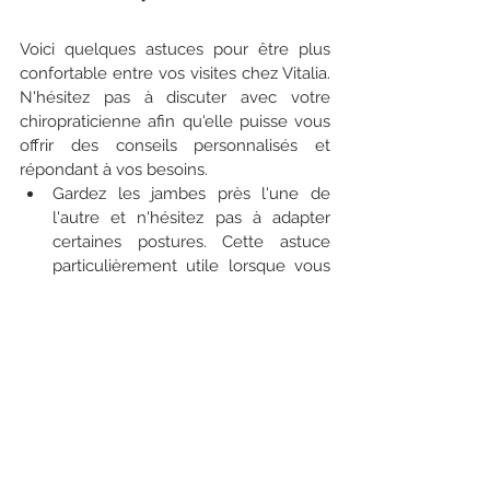
Voici quelques astuces pour être plus 
confortable entre vos visites chez Vitalia. 
N'hésitez pas à discuter avec votre 
chiropraticienne afin qu'elle puisse vous 
offrir des conseils personnalisés et 
répondant à vos besoins. 
Gardez les jambes près l'une de 
l'autre et n'hésitez pas à adapter 
certaines postures. Cette astuce 
particulièrement utile lorsque vous 
sortez de la voiture, lorsque vous 
vous relevez, lorsque vous tournez 
dans votre lit, etc. Vous pouvez 
même presser les genoux 
ensemble pour plus de confort.
Ajoutez un petit coussin entre vos 
genoux lorsque vous dormez sur le 
côté.
Restez active au quotidien mais 